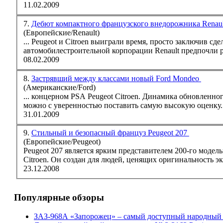
11.02.2009
7.
Дебют компактного французского внедорожника Renaul
(Европейские/Renault)
...
Peugeot
и Citroen выиграли время, просто заключив сде
автомобилестроительной корпорации Renault предпочли р
08.02.2009
8.
Застрявший между классами новый Ford Mondeo
(Американские/Ford)
... концерном PSA
Peugeot
Citroen. Динамика обновленного Ford Mondeo осталась на должном уровне. В плане управляемости автомобилю
можно с уверенностью поставить самую высокую оценку. 
31.01.2009
9.
Стильный и безопасный француз Peugeot 207
(Европейские/Peugeot)
Peugeot
207 является ярким представителем 200-го моде
Citroen. Он создан для людей, ценящих оригинальность экс
23.12.2008
Популярные обзоры
ЗАЗ-968А «Запорожец» – самый доступный народный