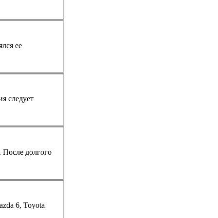
ялся ее
о
azda 6, Toyota