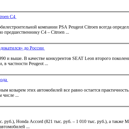
troen C4
мобилестроительной компании PSA
Peugeot
Citroen всегда определ
 предшественнику С4 – Citroen ...
«докатился» до России
и, в частности
Peugeot
...
года
козырем этих автомобилей все равно остается практичность. После долгог
 числе ...
ыс. руб.), Honda Accord (821 тыс. руб. – 1 010 тыс. руб.), а также M
автомобилей ...