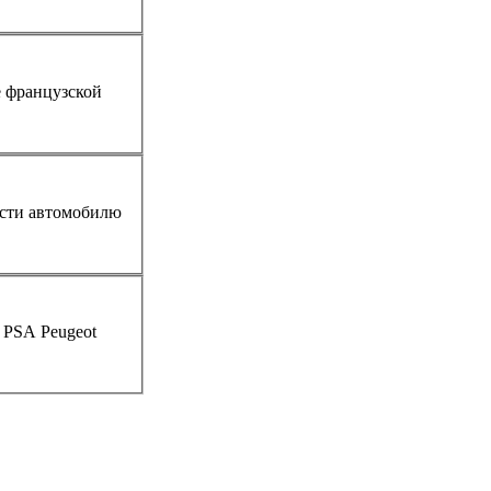
е французской
и PSA
Peugeot