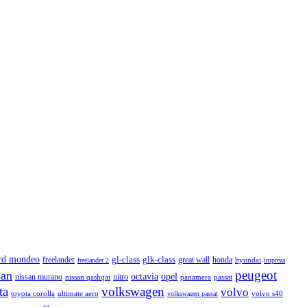
rd mondeo
freelander
gl-class
glk-class
honda
great wall
hyundai
freelander 2
impreza
peugeot
san
octavia
opel
nissan murano
nissan qashqai
nitro
panamera
passat
ta
volkswagen
volvo
toyota corolla
ultimate aero
volkswagen passat
volvo s40