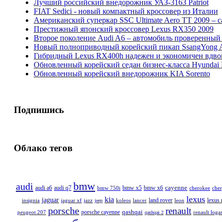
Лучший российский внедорожник УАЗ-3163 Patriot
FIAT Sedici - новый компактный кроссовер из Италии
Американский суперкар SSC Ultimate Aero TT 2009 – 
Престижный японский кроссовер Lexus RX350 2009
Второе поколение Audi A6 – автомобиль проверенный
Новый полноприводный корейский пикап SsangYong Ac
Гибридный Lexus RX400h надежен и экономичен вдво
Обновленный корейский седан бизнес-класса Hyundai 
Обновленный корейский внедорожник KIA Sorento
Подпишись
Облако тегов
bmw
audi
cayenne
audi q7
bmw x5
bmw x6
audi a6
bmw 750i
cherokee
che
lexus
kia
jaguar
land rover
lexus
insignia
jaguar xf
jazz
koleos
lancer
leon
jeep
porsche
renault
qashqai
peugeot 207
porsche cayenne
renault loga
qashqai 2