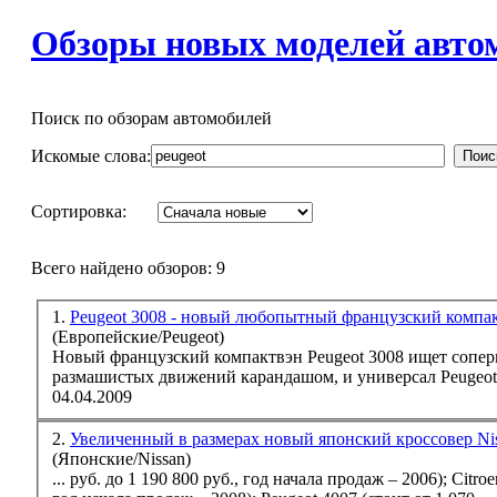
Обзоры новых моделей автом
Поиск по обзорам автомобилей
Искомые слова:
Поис
Сортировка:
Всего найдено обзоров: 9
1.
Peugeot 3008 - новый любопытный французский компа
(Европейские/Peugeot)
Новый французский компактвэн
Peugeot
3008 ищет соперн
размашистых движений карандашом, и универсал
Peugeot
04.04.2009
2.
Увеличенный в размерах новый японский кроссовер Ni
(Японские/Nissan)
... руб. до 1 190 800 руб., год начала продаж – 2006); Citroen C-Crosser (стоимость начинается от 941 500 руб. и заканчивается 1 124 100 руб.,