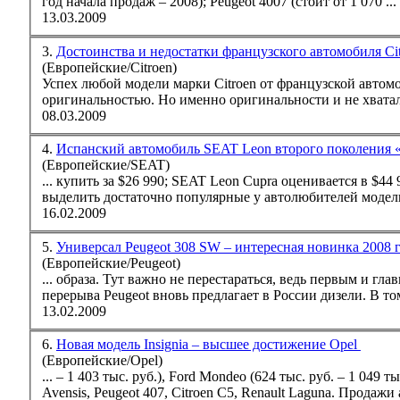
год начала продаж – 2008);
Peugeot
4007 (стоит от 1 070 ...
13.03.2009
3.
Достоинства и недостатки французского автомобиля Ci
(Европейские/Citroen)
Успех любой модели марки Citroen от французской авто
оригинальностью. Но именно оригинальности и не хватало
08.03.2009
4.
Испанский автомобиль SEAT Leon второго поколения 
(Европейские/SEAT)
... купить за $26 990; SEAT Leon Cupra оценивается в $44 990 и выше. В качестве конкурентов SEAT Leon второго поколения следует
выделить достаточно популярные у автолюбителей модел
16.02.2009
5.
Универсал Peugeot 308 SW – интересная новинка 2008 
(Европейские/Peugeot)
... образа. Тут важно не перестараться, ведь первым и главным 
перерыва
Peugeot
вновь предлагает в России дизели. В том
13.02.2009
6.
Новая модель Insignia – высшее достижение Opel
(Европейские/Opel)
... – 1 403 тыс. руб.), Ford Mondeo (624 тыс. руб. – 1 049 т
Avensis,
Peugeot
407, Citroen C5, Renault Laguna. Продажи 