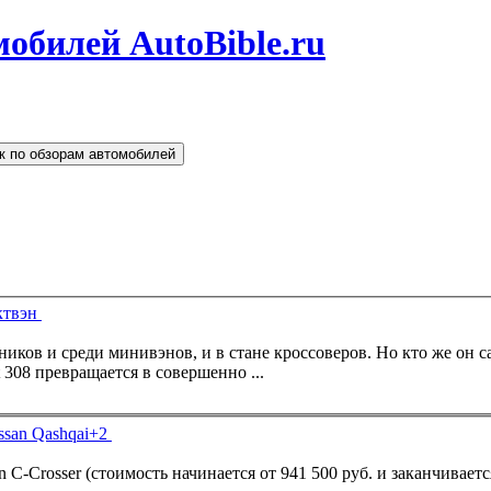
обилей AutoBible.ru
к по обзорам автомобилей
ктвэн
иков и среди минивэнов, и в стане кроссоверов. Но кто же он с
308 превращается в совершенно ...
ssan Qashqai+2