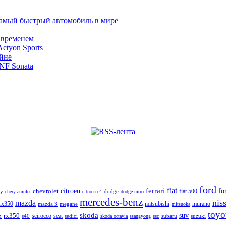
самый быстрый автомобиль в мире
 временем
tyon Sports
йне
NF Sonata
ford
fiat
citroen
ferrari
fo
chevrolet
fiat 500
ry
dodge
chery amulet
citroen c4
dodge nitro
mercedes-benz
nis
mazda
 rx350
mitsubishi
murano
mazda 3
megane
mitsuoka
toyo
skoda
suv
rx350
n
s40
scirocco
seat
sedici
ssc
subaru
suzuki
skoda octavia
ssangyong