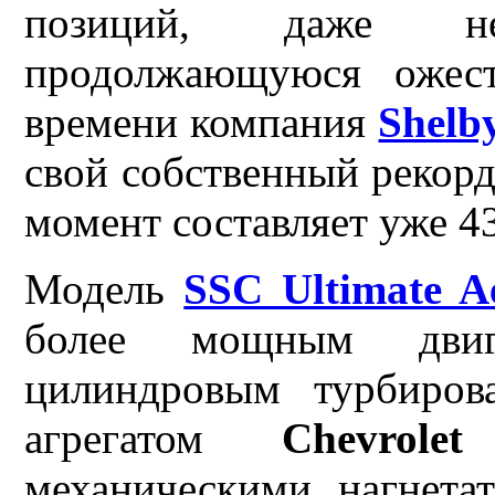
позиций, даже н
продолжающуюся ожест
времени компания
Shelb
свой собственный рекорд
момент составляет уже 43
Модель
SSC Ultimate A
более мощным двига
цилиндровым турбиров
агрегатом
Chevrolet
механическими нагнета