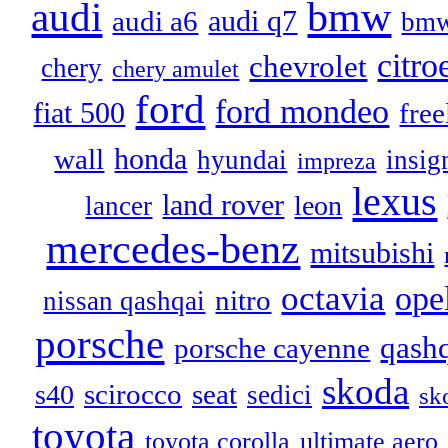
audi
bmw
audi q7
audi a6
bmw
citro
chevrolet
chery
chery amulet
ford
ford mondeo
fiat 500
free
honda
wall
hyundai
insig
impreza
lexus
land rover
leon
lancer
mercedes-benz
mitsubishi
octavia
ope
nitro
nissan qashqai
porsche
qash
porsche cayenne
skoda
scirocco
seat
s40
sedici
sk
toyota
toyota corolla
ultimate aero