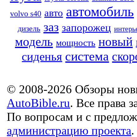
автомобиль
авто
volvo s40
заз
запорожец
дизель
интерь
модель
новый
мощность
система
скор
сиденья
© 2008-2026 Обзоры нов
AutoBible.ru
. Все права 
По вопросам и с предло
администрацию проекта
.