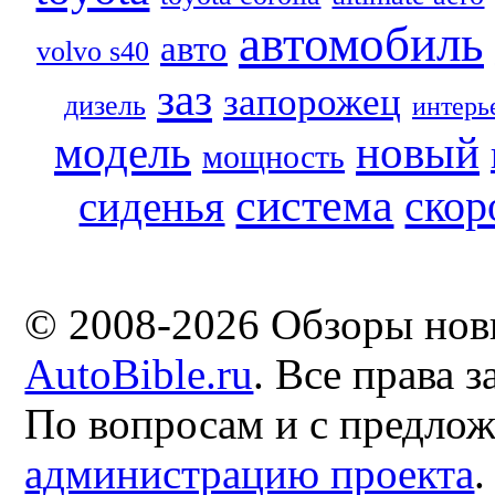
автомобиль
авто
volvo s40
заз
запорожец
дизель
интерь
модель
новый
мощность
система
скор
сиденья
© 2008-2026 Обзоры нов
AutoBible.ru
. Все права 
По вопросам и с предло
администрацию проекта
.