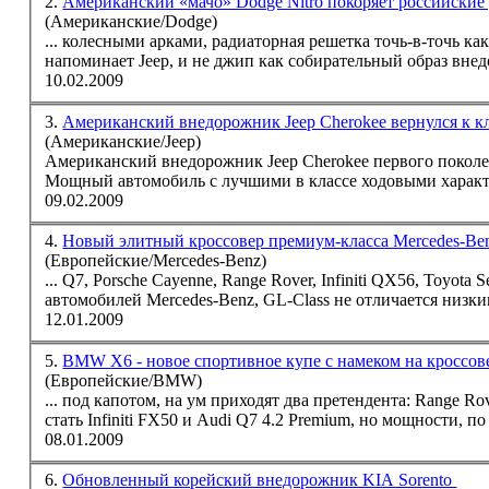
2.
Американский «мачо» Dodge Nitro покоряет российские
(Американские/Dodge)
... колесными арками, радиаторная решетка точь-в-точь к
напоминает
Jeep
, и не джип как собирательный образ вн
10.02.2009
3.
Американский внедорожник Jeep Cherokee вернулся к 
(Американские/Jeep)
Американский внедорожник
Jeep
Cherokee первого поколен
Мощный автомобиль с лучшими в классе ходовыми характе
09.02.2009
4.
Новый элитный кроссовер премиум-класса Mercedes-Be
(Европейские/Mercedes-Benz)
... Q7, Porsche Cayenne, Range Rover, Infiniti QX56, Toyota S
автомобилей Mercedes-Benz, GL-Class не отличается низки
12.01.2009
5.
BMW X6 - новое спортивное купе с намеком на кроссо
(Европейские/BMW)
... под капотом, на ум приходят два претендента: Range Ro
стать Infiniti FX50 и Audi Q7 4.2 Premium, но мощности, п
08.01.2009
6.
Обновленный корейский внедорожник KIA Sorento