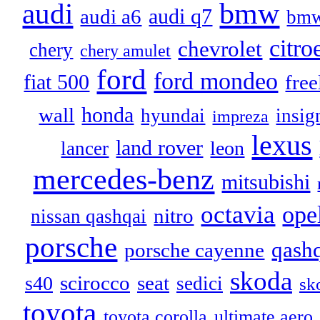
audi
bmw
audi q7
audi a6
bmw
citro
chevrolet
chery
chery amulet
ford
ford mondeo
fiat 500
free
honda
wall
hyundai
insig
impreza
lexus
land rover
leon
lancer
mercedes-benz
mitsubishi
octavia
ope
nitro
nissan qashqai
porsche
qash
porsche cayenne
skoda
scirocco
seat
s40
sedici
sk
toyota
toyota corolla
ultimate aero