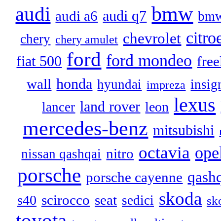
audi
bmw
audi q7
audi a6
bmw
citro
chevrolet
chery
chery amulet
ford
ford mondeo
fiat 500
free
honda
wall
hyundai
insig
impreza
lexus
land rover
leon
lancer
mercedes-benz
mitsubishi
octavia
ope
nitro
nissan qashqai
porsche
qash
porsche cayenne
skoda
scirocco
seat
s40
sedici
sk
toyota