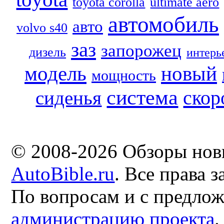
toyota corolla
ultimate aero
автомобиль
авто
volvo s40
заз
запорожец
дизель
интерь
модель
новый
мощность
система
скор
сиденья
© 2008-2026 Обзоры нов
AutoBible.ru
. Все права 
По вопросам и с предло
администрацию проекта
.