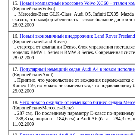
15.
Новый компактный кроссовер Volvo XC60 – эталон ко
(Европейские/Volvo)
... Mercedes-Benz GLK-Class, Audi Q5, Infiniti EX35, Mazd
сказать, что комфортабельность – самое большое достоинс
28.02.2009
16.
Новый экономичный внедорожник Land Rover Freelande
(Европейские/Land Rover)
... стартера от компании Denso, блок управления поставл
моделях
BMW
1-Series и
BMW
3-Series. Современная систе
28.02.2009
17.
Популярный немецкий седан Audi A4 в новом исполн
(Европейские/Audi)
... Приятно, что удовольствие от вождения перемежается с
Romeo 159, но можно не сомневаться, что подавляющему б
25.02.2009
18.
Чего нового ожидать от немецкого бизнес-седана Merc
(Европейские/Mercedes-Benz)
... 287 см). По последнему параметру Е-класс по-прежне
– 288,8 см, ширина – 184,6 см) и Audi А6 (база – 284,3 см, ш
11.02.2009