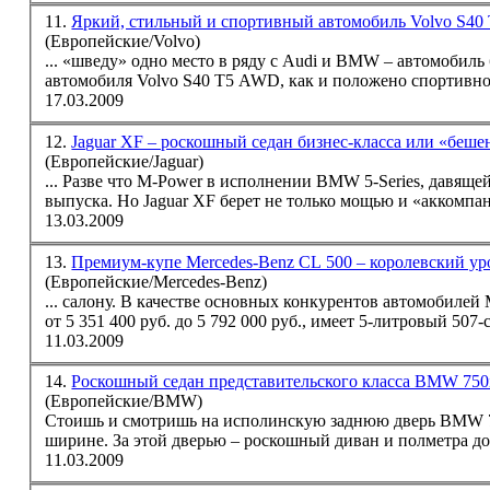
11.
Яркий, стильный и спортивный автомобиль Volvo S4
(Европейские/Volvo)
... «шведу» одно место в ряду с Audi и
BMW
– автомобиль быстр
автомобиля Volvo S40 Т5 AWD, как и положено спортивно
17.03.2009
12.
Jaguar XF – роскошный седан бизнес-класса или «беш
(Европейские/Jaguar)
... Разве что M-Power в исполнении
BMW
5-Series, давящ
выпуска. Но Jaguar XF берет не только мощью и «аккомпане
13.03.2009
13.
Премиум-купе Mercedes-Benz CL 500 – королевский у
(Европейские/Mercedes-Benz)
... салону. В качестве основных конкурентов автомо
от 5 351 400 руб. до 5 792 000 руб., имеет 5-литровый 507-
11.03.2009
14.
Роскошный седан представительского класса BMW 750
(Европейские/BMW)
Стоишь и смотришь на исполинскую заднюю дверь
BMW
ширине. За этой дверью – роскошный диван и полметра до
11.03.2009