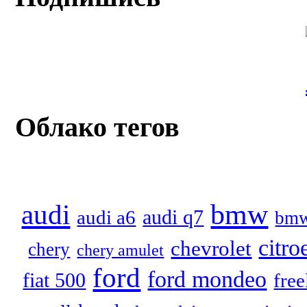
Облако тегов
audi
bmw
audi q7
audi a6
bmw
citro
chevrolet
chery
chery amulet
ford
ford mondeo
fiat 500
free