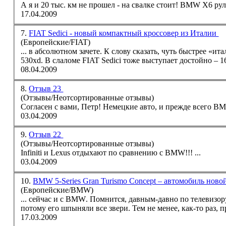
А я и 20 тыс. км не прошел - на свалке стоит!
BMW
Х6 рули
17.04.2009
7.
FIAT Sedici - новый компактный кроссовер из Италии
(Европейские/FIAT)
... в абсолютном зачете. К слову сказать, чуть быстрее «
530xd. В слаломе FIAT Sedici тоже выступает достойно – 16,
08.04.2009
8.
Отзыв 23
(Отзывы/Неотсортированные отзывы)
Согласен с вами, Петр! Немецкие авто, и прежде всего
B
03.04.2009
9.
Отзыв 22
(Отзывы/Неотсортированные отзывы)
Infiniti и Lexus отдыхают по сравнению с
BMW
!!! ...
03.04.2009
10.
BMW 5-Series Gran Turismo Concept – автомобиль новой
(Европейские/BMW)
... сейчас и с
BMW
. Помнится, давным-давно по телевизору показывали мультик про слоненка. У него был короткий нос, и
потому его шпыняли все звери. Тем не менее, как-то раз, п
17.03.2009