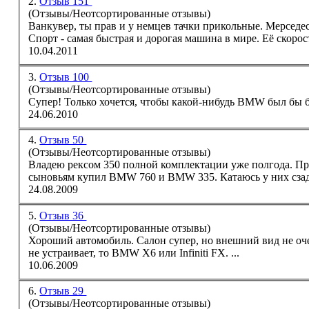
2.
Отзыв 151
(Отзывы/Неотсортированные отзывы)
Ванкувер, ты прав и у немцев тачки прикольные. Мерседе
Спорт - самая быстрая и дорогая машина в мире. Её скорость
10.04.2011
3.
Отзыв 100
(Отзывы/Неотсортированные отзывы)
Супер! Только хочется, чтобы какой-нибудь
BMW
был бы бы
24.06.2010
4.
Отзыв 50
(Отзывы/Неотсортированные отзывы)
Владею рексом 350 полной комплектации уже полгода. Про
сыновьям купил
BMW
760 и
BMW
335. Катаюсь у них сзад
24.08.2009
5.
Отзыв 36
(Отзывы/Неотсортированные отзывы)
Хороший автомобиль. Салон супер, но внешний вид не очен
не устраивает, то
BMW
X6 или Infiniti FX. ...
10.06.2009
6.
Отзыв 29
(Отзывы/Неотсортированные отзывы)