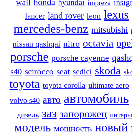
honda
wall
hyundai
insig
impreza
lexus
land rover
leon
lancer
mercedes-benz
mitsubishi
octavia
ope
nitro
nissan qashqai
porsche
qash
porsche cayenne
skoda
scirocco
seat
s40
sedici
sk
toyota
toyota corolla
ultimate aero
автомобиль
авто
volvo s40
заз
запорожец
дизель
интерь
модель
новый
мощность