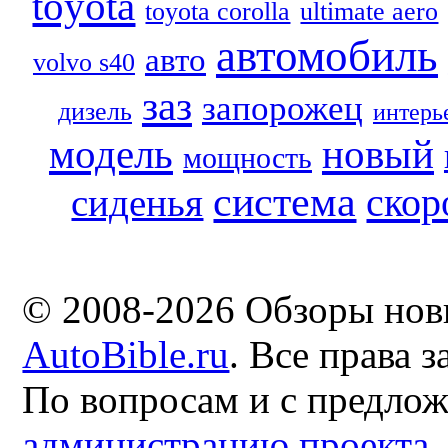
toyota
toyota corolla
ultimate aero
автомобиль
авто
volvo s40
заз
запорожец
дизель
интерь
модель
новый
мощность
система
скор
сиденья
© 2008-2026 Обзоры нов
AutoBible.ru
. Все права 
По вопросам и с предло
администрацию проекта
.