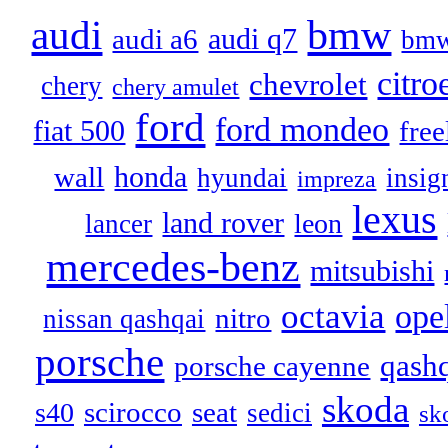
audi
bmw
audi q7
audi a6
bmw
citro
chevrolet
chery
chery amulet
ford
ford mondeo
fiat 500
free
honda
wall
hyundai
insig
impreza
lexus
land rover
leon
lancer
mercedes-benz
mitsubishi
octavia
ope
nitro
nissan qashqai
porsche
qash
porsche cayenne
skoda
scirocco
seat
s40
sedici
sk