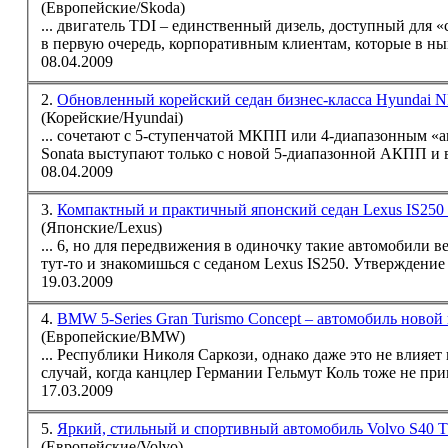
(Европейские/Skoda)
... двигатель TDI – единственный дизель, доступный для «
в первую очередь, корпоративным клиентам, которые в ны
08.04.2009
2.
Обновленный корейский седан бизнес-класса Hyundai N
(Корейские/Hyundai)
... сочетают с 5-ступенчатой МКПП или 4-диапазонным «
08.04.2009
3.
Компактный и практичный японский седан Lexus IS25
(Японские/Lexus)
... 6, но для передвижения в одиночку такие автомобили 
тут-то и знакомишься с
седан
ом Lexus IS250. Утв
19.03.2009
4.
BMW 5-Series Gran Turismo Concept – автомобиль новой 
(Европейские/BMW)
... Республики Николя Саркози, однако даже это не влияе
случай, когда канцлер Германии Гельмут Коль тоже не пр
17.03.2009
5.
Яркий, стильный и спортивный автомобиль Volvo S40
(Европейские/Volvo)