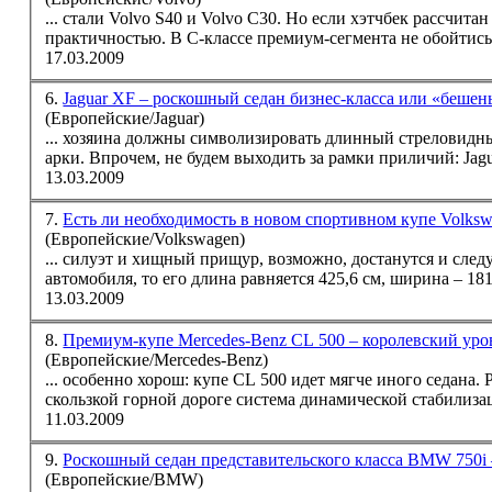
... стали Volvo S40 и Volvo C30. Но если хэтчбек рассчит
практичностью. В C-классе премиум-сегмента не обойтись б
17.03.2009
6.
Jaguar XF – роскошный седан бизнес-класса или «беше
(Европейские/Jaguar)
... хозяина должны символизировать длинный стреловидн
арки. Впрочем, не будем выходить за рамки приличий: Jag
13.03.2009
7.
Есть ли необходимость в новом спортивном купе Volksw
(Европейские/Volkswagen)
... силуэт и хищный прищур, возможно, достанутся и сл
автомобиля, то его длина равняется 425,6 см, ширина – 181
13.03.2009
8.
Премиум-купе Mercedes-Benz CL 500 – королевский ур
(Европейские/Mercedes-Benz)
... особенно хорош: купе CL 500 идет мягче иного
седан
а.
скользкой горной дороге система динамической стабилизац
11.03.2009
9.
Роскошный седан представительского класса BMW 750i
(Европейские/BMW)