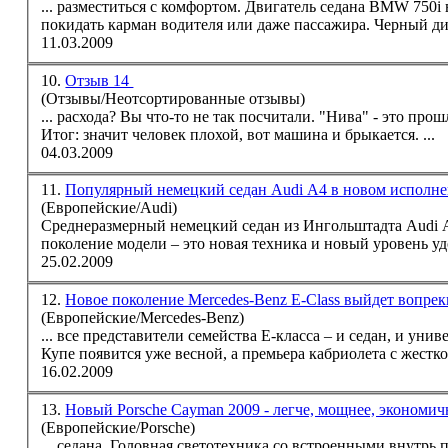
... разместиться с комфортом. Двигатель
седан
а BMW 750i 
покидать карман водителя или даже пассажира. Черный ди
11.03.2009
10.
Отзыв 14
(Отзывы/Неотсортированные отзывы)
... расхода? Вы что-то не так посчитали. "Нива" - это пр
Итог: значит человек плохой, вот машина и брыкается. ...
04.03.2009
11.
Популярный немецкий седан Audi A4 в новом исполн
(Европейские/Audi)
Среднеразмерный немецкий
седан
из Ингольштадта Audi A
поколение модели – это новая техника и новый уровень уд
25.02.2009
12.
Новое поколение Mercedes-Benz E-Class выйдет вопре
(Европейские/Mercedes-Benz)
... все представители семейства Е-класса – и
седан
, и унив
Купе появится уже весной, а премьера кабриолета с жестко
16.02.2009
13.
Новый Porsche Cayman 2009 - легче, мощнее, экономич
(Европейские/Porsche)
...
седан
а. Головная светотехника со встроенными внутрь поворотниками внешне сближает Porsche Cayman с Porsche Carrera GT,