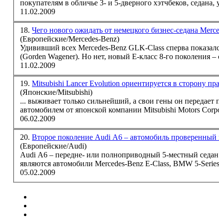
покупателям в обличье 3- и 5-дверного хэтчбеков,
седан
а,
11.02.2009
18.
Чего нового ожидать от немецкого бизнес-седана Merc
(Европейские/Mercedes-Benz)
Удививший всех Mercedes-Benz GLK-Class сперва показал
(Gorden Wagener). Но нет, новый Е-класс 8-го поколения –
11.02.2009
19.
Mitsubishi Lancer Evolution ориентируется в сторону 
(Японские/Mitsubishi)
... выживает только сильнейший, а свои гены он передае
автомобилем от японской компании Mitsubishi Motors Corp
06.02.2009
20.
Второе поколение Audi A6 – автомобиль проверенный
(Европейские/Audi)
Audi A6 – передне- или полноприводный 5-местный
седан
являются автомобили Mercedes-Benz E-Class, BMW 5-Series,
05.02.2009