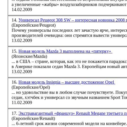
а увеличенные «жабры» воздухозаборников подчеркивают 
14.02.2009
14.
Универсал Peugeot 308 SW – интересная новинка 2008
(Европейские/Peugeot)
Почему универсалы последних лет зачастую ярче, интерес
производителей очевидна: они стремятся вывести универса
13.02.2009
15.
Новая модель Mazda 3 выполнена на «пятерку»
(Японские/Mazda)
... в США – стране, которая, как это не покажется парадо
в Америке показали
седан
Mazda 3. Европейцам новый автом
13.02.2009
16.
Новая модель Insignia – высшее достижение Opel
(Европейские/Opel)
... но уд
седан
, хэтчбек и универсал со звучным названием Sport Toure
11.02.2009
17.
Экстравагантный «француз» Renault Megane третьего 
(Европейские/Renault)
... 6-летний срок жизни современной модели на конвейере